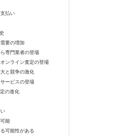
結
と支払い
き
史
と需要の増加
から専門業者の登場
とオンライン査定の登場
拡大と競争の激化
取サービスの登場
査定の進化
ない
が可能
きる可能性がある