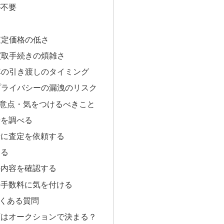
が不要
 査定価格の低さ
 買取手続きの煩雑さ
 車の引き渡しのタイミング
 プライバシーの漏洩のリスク
意点・気をつけるべきこと
場を調べる
者に査定を依頼する
える
の内容を確認する
や手数料に気を付ける
くある質問
額はオークションで決まる？