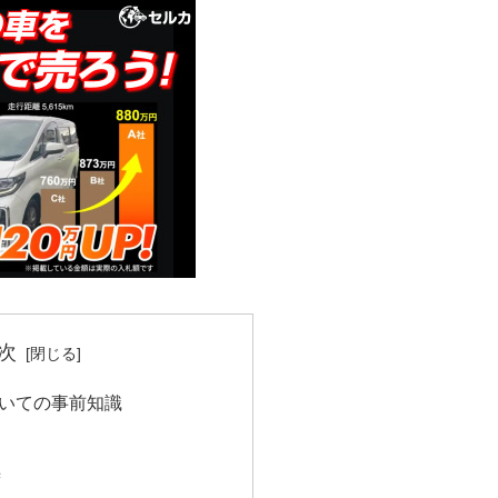
次
いての事前知識
渉