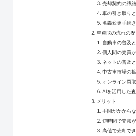
売却契約の締
車の引き取り
名義変更手続
車買取の流れの歴
自動車の普及
個人間の売買
ネットの普及
中古車市場の
オンライン買
AIを活用した
メリット
手間がかから
短時間で売却
高値で売却で