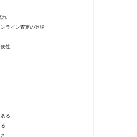
流れ
オンライン査定の登場
ト
利便性
る
がある
ある
しさ