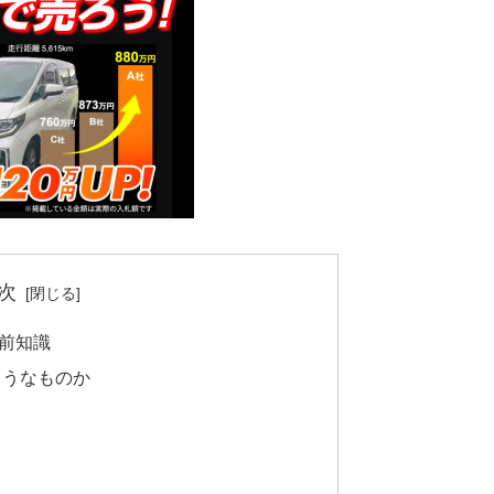
次
前知識
ようなものか
ト