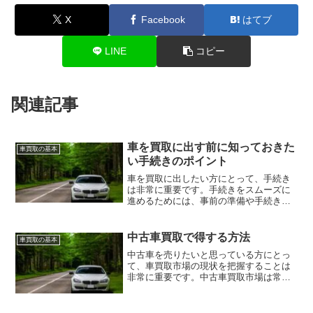
X
Facebook
はてブ
LINE
コピー
関連記事
車を買取に出す前に知っておきた
車買取の基本
い手続きのポイント
車を買取に出したい方にとって、手続き
は非常に重要です。手続きをスムーズに
進めるためには、事前の準備や手続きの
流れを知っておくことが大切です。本記
事では、車買取の手続きについて詳しく
解説していきます。手続きのポイントや
中古車買取で得する方法
車買取の基本
注意点を押さえて、スムー...
中古車を売りたいと思っている方にとっ
て、車買取市場の現状を把握することは
非常に重要です。中古車買取市場は常に
変動しており、買取価格や需要の動向な
どが影響を与えます。ですので、中古車
を売る際には市場の現状を把握し、最適