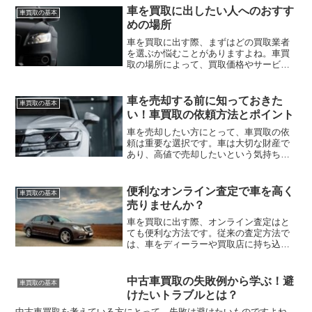
なタイミングで売却するこ...
車を買取に出したい人へのおすす
車買取の基本
めの場所
車を買取に出す際、まずはどの買取業者
を選ぶか悩むことがありますよね。車買
取の場所によって、買取価格やサービス
の違いがあることを知っておくと、より
満足のいく取引ができるでしょう。ま
た、車買取の場所にはディーラーや中古
車を売却する前に知っておきた
車買取の基本
車販売業者、オークションな...
い！車買取の依頼方法とポイント
車を売却したい方にとって、車買取の依
頼は重要な選択です。車は大切な財産で
あり、高値で売却したいという気持ちは
誰もが持っていることでしょう。しか
し、一度にたくさんの買取業者に連絡す
るのは手間がかかりますし、正直なとこ
便利なオンライン査定で車を高く
車買取の基本
ろどこに頼んで良いのかわか...
売りませんか？
車を買取に出す際、オンライン査定はと
ても便利な方法です。従来の査定方法で
は、車をディーラーや買取店に持ち込む
必要がありましたが、オンライン査定で
は自宅から簡単に査定を依頼することが
できます。しかも、複数の買取業者から
中古車買取の失敗例から学ぶ！避
車買取の基本
査定額を比較することがで...
けたいトラブルとは？
中古車買取を考えている方にとって、失敗は避けたいものですよね。