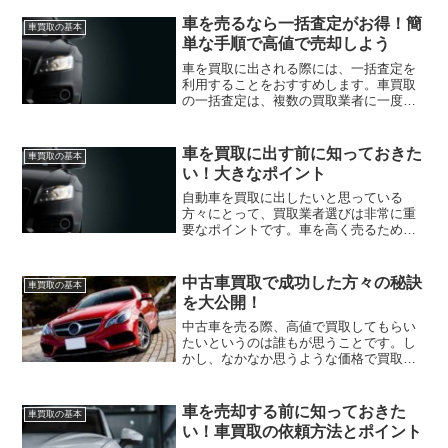
車を売るなら一括査定がお得！簡
車買取の基本
単な手順で高値で売却しよう
車を買取に出される際には、一括査定を
利用することをおすすめします。車買取
の一括査定は、複数の買取業者に一度に
査定を依頼できるため、手間や時間を大
幅に節約することができます。また、複
数の買取業者から査定額を比較すること
車を買取に出す前に知っておきた
車買取の基本
で、より高い価格での買取...
い！大きなポイント
自動車を買取に出したいと思っている
方々にとって、買取業者選びは非常に重
要なポイントです。車を高く売るために
は信頼できる業者を選ぶことが必要で
す。しかし、自動車買取業界は競争が激
しく、たくさんの業者が存在していま
中古車買取で成功した方々の秘訣
車買取の基本
す。そこで、本記事では自動車買...
を大公開！
中古車を売る際、高値で買取してもらい
たいというのは誰もが思うことです。し
かし、なかなか思うような価格で買取し
てもらえないこともあります。そんな中
でも、成功例を見ると、どのようなポイ
ントに注意すれば良いのかが見えてきま
車を売却する前に知っておきた
車買取の基本
す。この記事では、中古車...
い！車買取の依頼方法とポイント